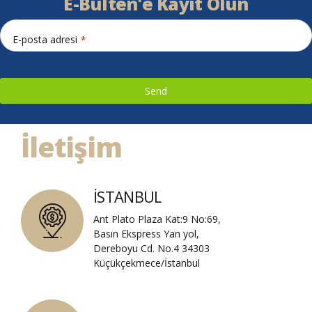
E-Bülten'e Kayıt Olun
E-posta adresi
*
Send
This
İletişim
field
should
be
left
İSTANBUL
blank
Ant Plato Plaza Kat:9 No:69,
Basın Ekspress Yan yol,
Dereboyu Cd. No.4 34303
Küçükçekmece/İstanbul