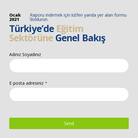
Ocak
Raporu indirmek için lütfen yanda yer alan formu
-
2021
doldurun.
Türkiye’de
Eğitim
Sektörüne
Genel Bakış
Adınız Soyadınız
E-posta adresiniz
*
Send
This