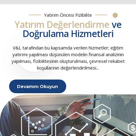
field
should
Yatırım Öncesi Fizibilite
be
Yatırım Değerlendirme
ve
left
Doğrulama Hizmetleri
blank
V&L tarafından bu kapsamda verilen hizmetler; eğitim
yatırımı yapılması düşünülen modelin finansal analizinin
yapılması, fizibilitesinin oluşturulması, çevresel rekabet
koşullarının değerlendirilmesi...
Devamını Okuyun